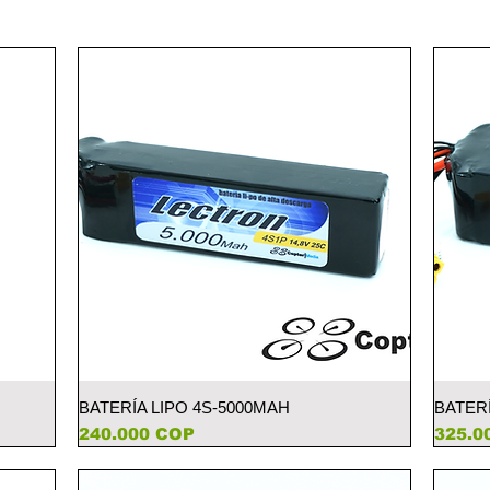
Vista rápida
BATERÍA LIPO 4S-5000MAH
BATERÍ
Precio
Preci
240.000 COP
325.0