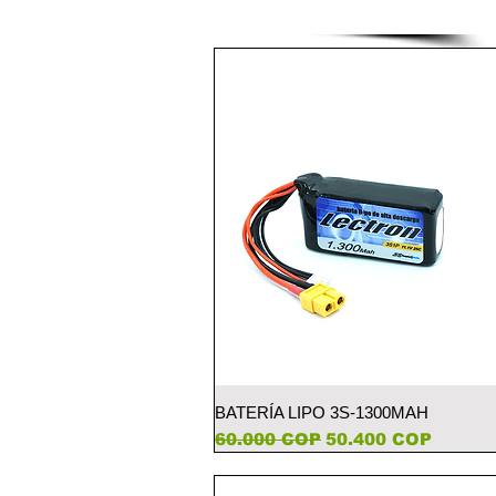
Vista rápida
BATERÍA LIPO 3S-1300MAH
Precio
Precio de oferta
60.000 COP
50.400 COP