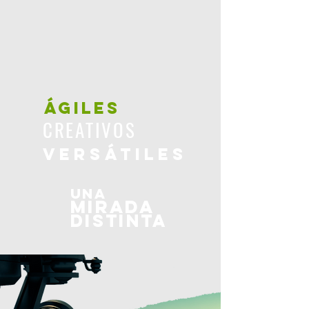
ÁGILES
CREATIVOS
VERSÁTILES
Una
mirada
distinta