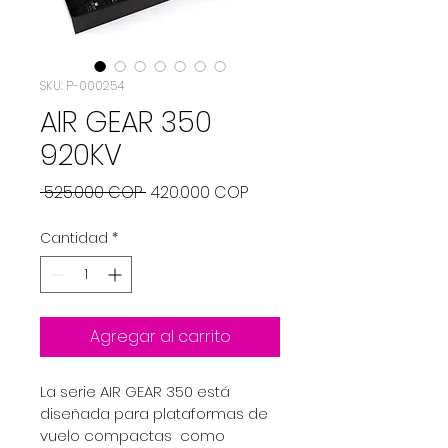
SKU: P-000254
AIR GEAR 350
920KV
Precio
Precio
 525.000 COP 
420.000 COP
de
Cantidad
*
oferta
Agregar al carrito
La serie AIR GEAR 350 está 
diseñada para plataformas de 
vuelo compactas  como 