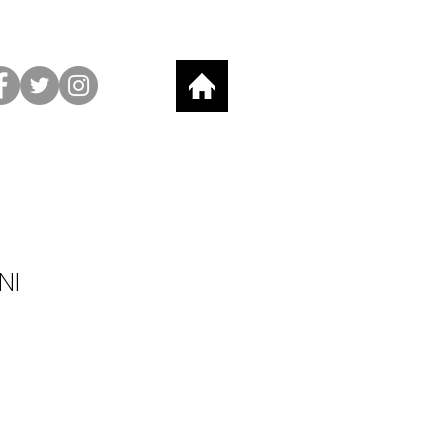
NI
io