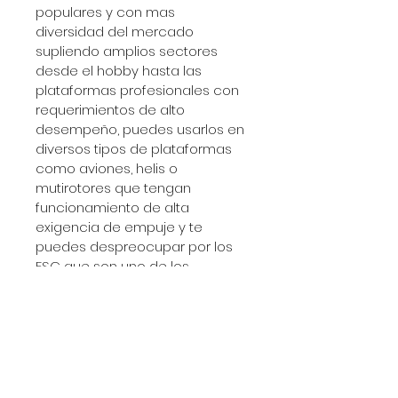
populares y con mas 
diversidad del mercado 
supliendo amplios sectores 
desde el hobby hasta las 
plataformas profesionales con 
requerimientos de alto 
desempeño, puedes usarlos en 
diversos tipos de plataformas 
como aviones, helis o 
mutirotores que tengan 
funcionamiento de alta 
exigencia de empuje y te 
puedes despreocupar por los 
ESC que son uno de los 
componentes mas suceptibles 
a un fallo que traiga 
consecuencias mayores.
DESCRIPCIÓN