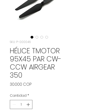
SKU: P-000046
HÉLICE TMOTOR
95X45 PAR CW-
CCW AIRGEAR
350
Precio
30.000 COP
Cantidad
*