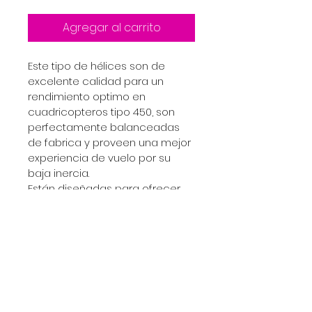
Agregar al carrito
Este tipo de hélices son de 
excelente calidad para un 
rendimiento optimo en 
cuadricopteros tipo 450, son 
perfectamente balanceadas 
de fabrica y proveen una mejor 
experiencia de vuelo por su 
baja inercia.

Están diseñadas para ofrecer 
tres tipos de montaje, con 
espiner , tuerca o disco   que 
las convierte en una excelente 
y versátil opción para una 
amplia gama de motores
DESCRIPCIÓN